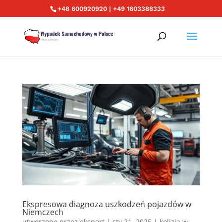
+48 600920920 | +49 1603388333
Ekspresowa diagnoza uszkodzeń pojazdów w
Niemczech
utworzone przez
ekspert
|
sty 21, 2025
|
kolizja w