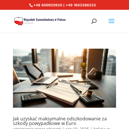
+48 600920920 | +49 1603388333
Jak uzyskać maksymalne odszkodowanie za
szkody powypadkowe w Euro
utworzone przez
ekspert
|
cze 10, 2025
|
kolizja w