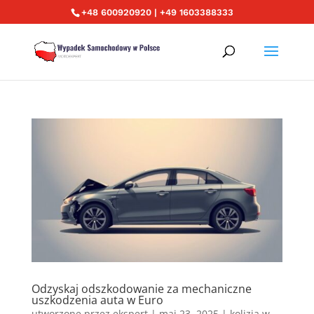
+48 600920920 | +49 1603388333
Odzyskaj odszkodowanie za mechaniczne
uszkodzenia auta w Euro
utworzone przez
ekspert
|
maj 23, 2025
|
kolizja w