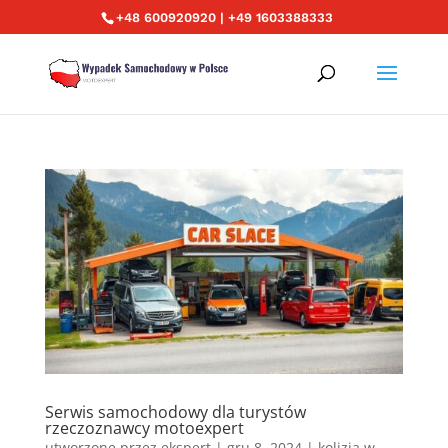
+48 600920920 | +49 1603388333
Serwis samochodowy dla turystów
rzeczoznawcy motoexpert
utworzone przez
ekspert
|
gru 8, 2024
|
kolizja w