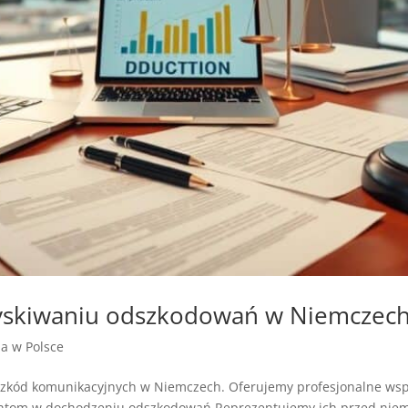
zyskiwaniu odszkodowań w Niemczec
ja w Polsce
szkód komunikacyjnych w Niemczech. Oferujemy profesjonalne ws
ntom w dochodzeniu odszkodowań.Reprezentujemy ich przed niemi