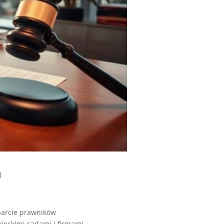
h
parcie prawników
eckimi sądami i firmami