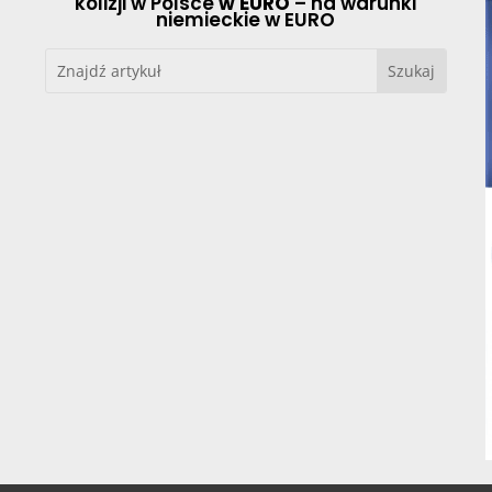
kolizji w Polsce
w EURO
– na warunki
niemieckie w EURO