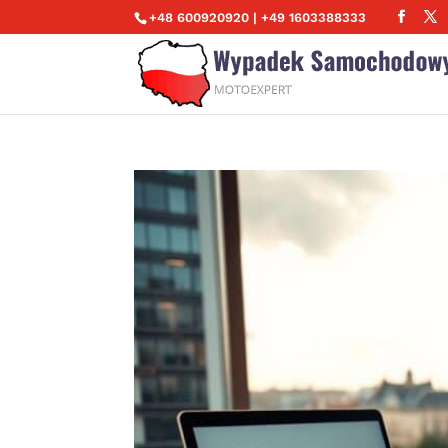
+48 600920920 | +49 1603388333