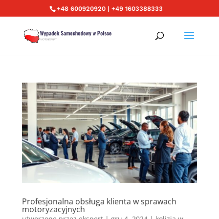
+48 600920920 | +49 1603388333
Profesjonalna obsługa klienta w sprawach
motoryzacyjnych
utworzone przez
ekspert
|
gru 4, 2024
|
kolizja w