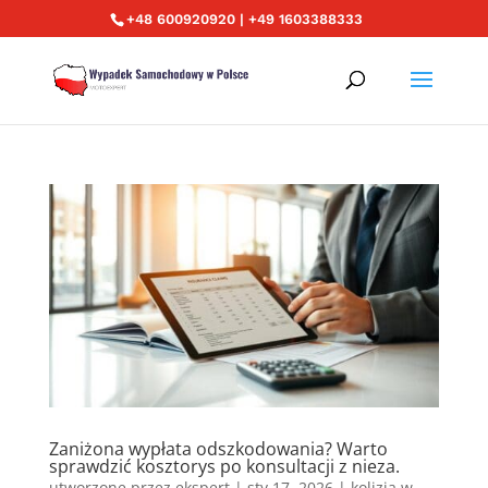
+48 600920920 | +49 1603388333
Zaniżona wypłata odszkodowania? Warto
sprawdzić kosztorys po konsultacji z nieza.
utworzone przez
ekspert
|
sty 17, 2026
|
kolizja w