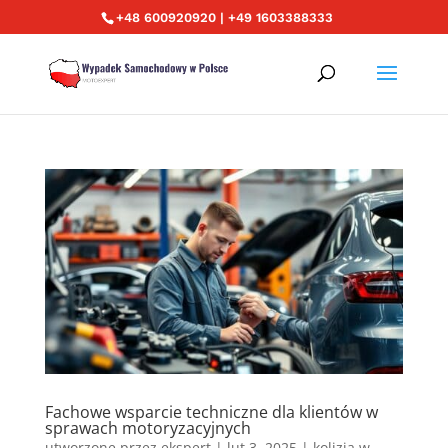
+48 600920920 | +49 1603388333
Fachowe wsparcie techniczne dla klientów w
sprawach motoryzacyjnych
utworzone przez
ekspert
|
lut 3, 2025
|
kolizja w