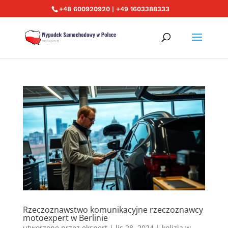
+48 600920920 | +49 1603388333
Rzeczoznawstwo komunikacyjne rzeczoznawcy
motoexpert w Berlinie
utworzone przez
ekspert
|
lis 28, 2024
|
kolizja w