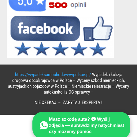
https://wypadeksamochodowywpolsce.pl/
Wypadek i kolizja
drogowa obcokrajowca w Polsce – Wyceny szkod niemieckich,
austryjackich pojazdow w Polsce – Niemieckie rejestracje – Wyceny
autokasko i z OC sprawcy –
NIE CZEKAJ – ZAPYTAJ EKSPERTA !
Masz szkodę auta? 📷 Wyślij
zdjęcia — sprawdzimy natychmiast
czy możemy pomóc