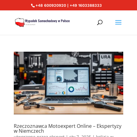
+48 600920920 | +49 1603388333
Rzeczoznawca Motoexpert Online – Ekspertyzy
w Niemczech
utworzone przez
ekspert
|
sty 7, 2025
|
kolizja w