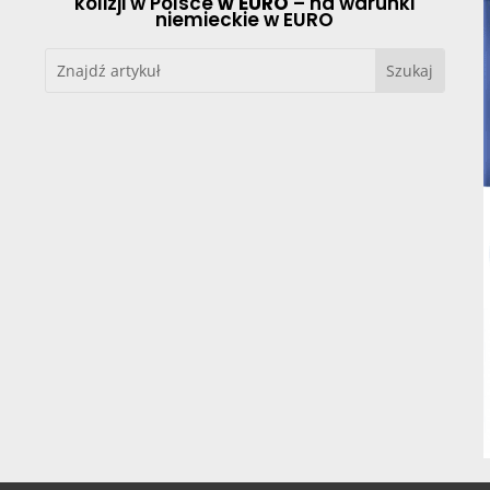
kolizji w Polsce
w EURO
– na warunki
niemieckie w EURO