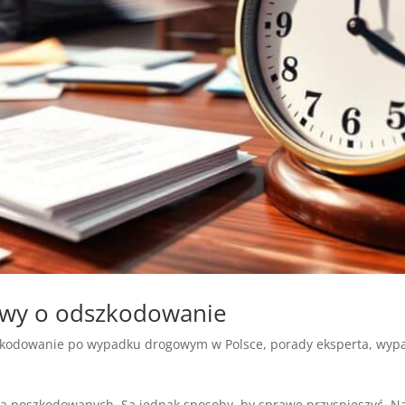
rawy o odszkodowanie
kodowanie po wypadku drogowym w Polsce
,
porady eksperta
,
wypa
a poszkodowanych. Są jednak sposoby, by sprawę przyspieszyć. Na