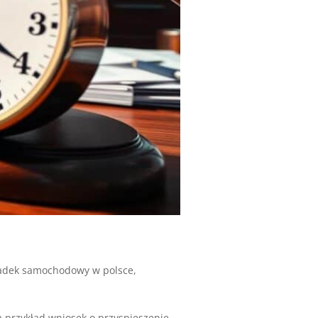
dek samochodowy w polsce
,
 przykład wniosek o przyspieszenie