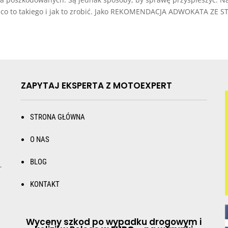
 co to takiego i jak to zrobić. Jako REKOMENDACJA ADWOKATA ZE 
ZAPYTAJ EKSPERTA Z MOTOEXPERT
STRONA GŁÓWNA
O NAS
BLOG
.
KONTAKT
Wyceny szkod po wypadku drogowym i