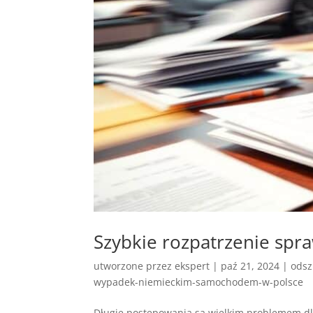
Szybkie rozpatrzenie sp
utworzone przez
ekspert
|
paź 21, 2024
|
odsz
wypadek-niemieckim-samochodem-w-polsce
Długie postępowania są wielkim problemem dl