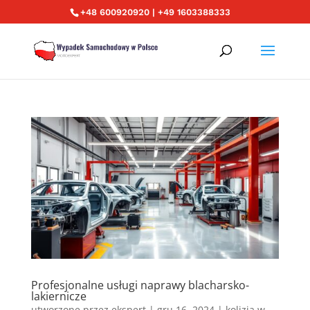
+48 600920920 | +49 1603388333
Profesjonalne usługi naprawy blacharsko-
lakiernicze
utworzone przez
ekspert
|
gru 16, 2024
|
kolizja w