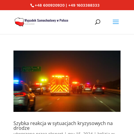
+48 600920920 | +49 1603388333
Szybka reakcja w sytuacjach kryzysowych na
drodze
utworzone przez
ekspert
|
gru 15, 2024
|
kolizja w