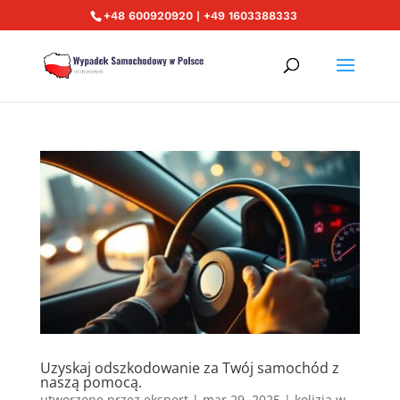
+48 600920920 | +49 1603388333
Uzyskaj odszkodowanie za Twój samochód z
naszą pomocą.
utworzone przez
ekspert
|
mar 29, 2025
|
kolizja w