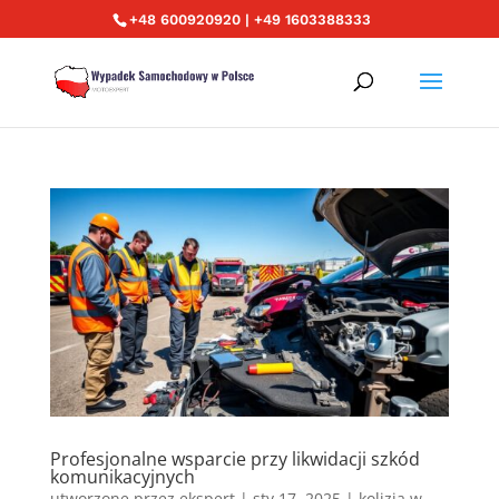
+48 600920920 | +49 1603388333
Profesjonalne wsparcie przy likwidacji szkód
komunikacyjnych
utworzone przez
ekspert
|
sty 17, 2025
|
kolizja w