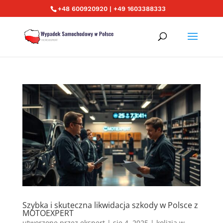
+48 600920920 | +49 1603388333
Szybka i skuteczna likwidacja szkody w Polsce z
MOTOEXPERT
utworzone przez
ekspert
|
sie 4, 2025
|
kolizja w