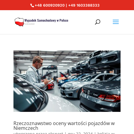
+48 600920920 | +49 1603388333
Rzeczoznawstwo oceny wartości pojazdów w
Niemczech
utworzone przez
ekspert
|
gru 22, 2024
|
kolizja w