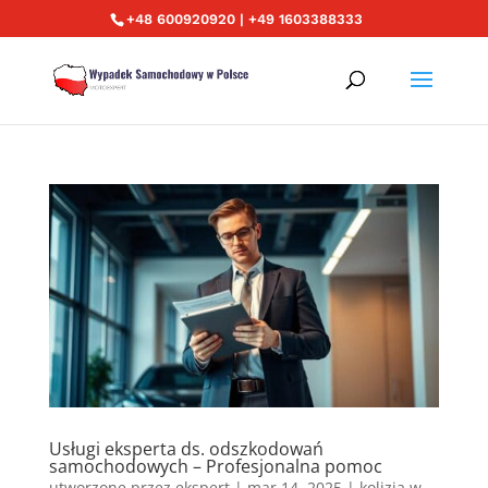
+48 600920920 | +49 1603388333
Usługi eksperta ds. odszkodowań
samochodowych – Profesjonalna pomoc
utworzone przez
ekspert
|
mar 14, 2025
|
kolizja w