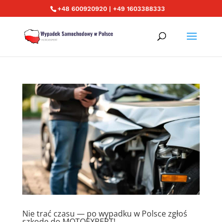
+48 600920920 | +49 1603388333
Nie trać czasu — po wypadku w Polsce zgłoś
szkodę do MOTOEXPERT!