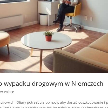
 po wypadku drogowym w Niemczech
a w Polsce
gowych. Ofiary potrzebują pomocy, aby dostać odszkodowanie i p
e kompleksowe doradztwo w języku polskim.Mamy doświadczenie 