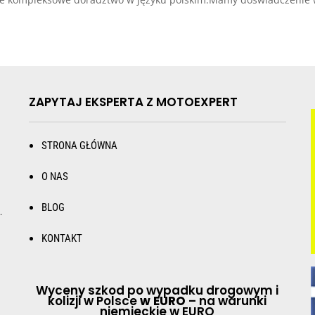
ZAPYTAJ EKSPERTA Z MOTOEXPERT
STRONA GŁÓWNA
O NAS
BLOG
.
KONTAKT
Wyceny szkod po wypadku drogowym i
kolizji w Polsce
w EURO
– na warunki
niemieckie w EURO