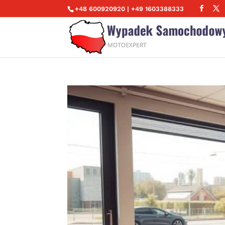
+48 600920920 | +49 1603388333