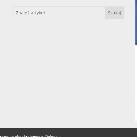
 drogowa obcokrajowca w Polsce –