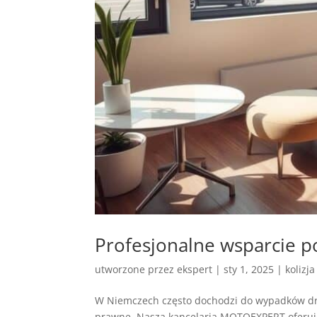
Profesjonalne wsparcie
utworzone przez
ekspert
|
sty 1, 2025
|
kolizj
W Niemczech często dochodzi do wypadków dro
prawne. Nasza kancelaria MOTOEXPERT oferuj