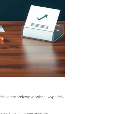
ek samochodowy w polsce
,
wypadek-
o pole walki. W tym artykule