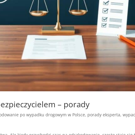
bezpieczycielem – porady
odowanie po wypadku drogowym w Polsce
,
porady eksperta
,
wypad
a. Ale kiedy przychodzi czas na odszkodowanie, często staje się t