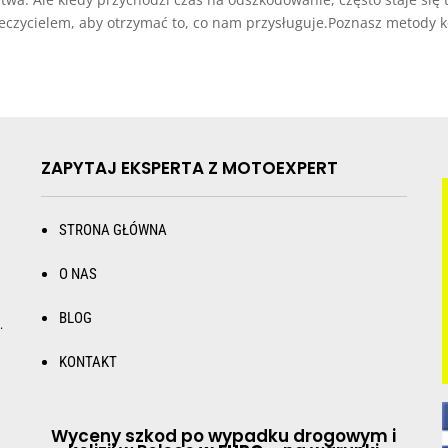
czycielem, aby otrzymać to, co nam przysługuje.Poznasz metody ko
ZAPYTAJ EKSPERTA Z MOTOEXPERT
STRONA GŁÓWNA
O NAS
BLOG
.
KONTAKT
Wyceny szkod po wypadku drogowym i