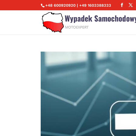
+48 600920920 | +49 1603388333