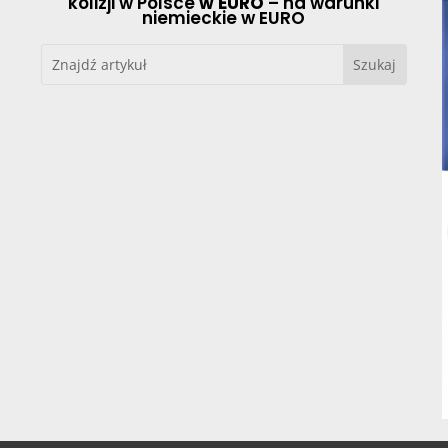
kolizji w Polsce
w EURO
– na warunki
niemieckie w EURO