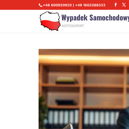
+48 600920920 | +49 1603388333