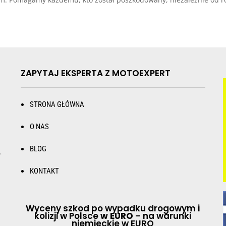
ZAPYTAJ EKSPERTA Z MOTOEXPERT
STRONA GŁÓWNA
O NAS
BLOG
.
KONTAKT
Wyceny szkod po wypadku drogowym i
kolizji w Polsce
w EURO
– na warunki
niemieckie w EURO