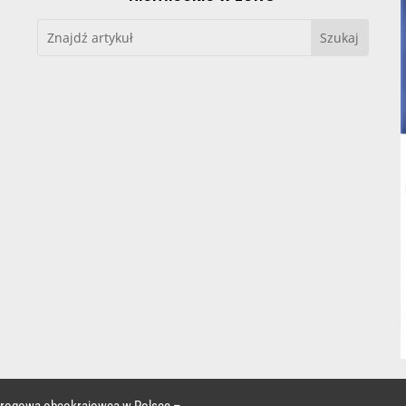
 drogowa obcokrajowca w Polsce –