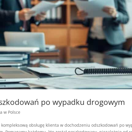
odszkodowań po wypadku drogowym
ja w Polsce
 kompleksową obsługę klienta w dochodzeniu odszkodowań po wyp
 Pomagamy każdemu, kto został poszkodowany, niezależnie od roli