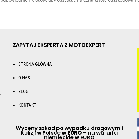
ZAPYTAJ EKSPERTA Z MOTOEXPERT
STRONA GŁÓWNA
O NAS
BLOG
.
KONTAKT
Wyceny szkod po wypadku drogowym i
kolizji w Polsce
w EURO
– na warunki
niemieckie w EURO