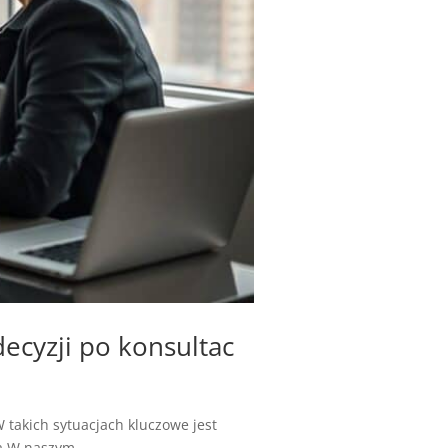
ecyzji po konsultac
 takich sytuacjach kluczowe jest
a.W naszym...