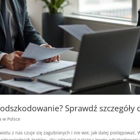
ł odszkodowanie? Sprawdź szczegóły d
ja w Polsce
elu z nas czuje się zagubionych i nie wie, jak dalej postępować. W
ie odpowiednich kroków, aby odzyskać należną kwotę odszkodowani