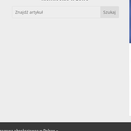
 drogowa obcokrajowca w Polsce –