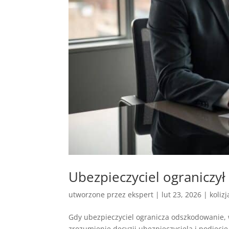
Ubezpieczyciel ograniczy
utworzone przez
ekspert
|
lut 23, 2026
|
koliz
Gdy ubezpieczyciel ogranicza odszkodowanie, wi
zrozumienie decyzji ubezpieczyciela i podjęc