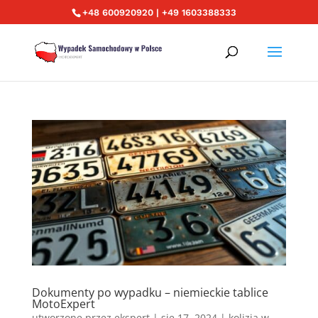
+48 600920920 | +49 1603388333
Dokumenty po wypadku – niemieckie tablice
MotoExpert
utworzone przez
ekspert
|
sie 17, 2024
|
kolizja w