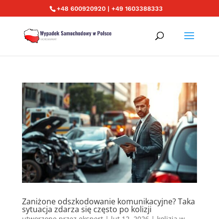
+48 600920920 | +49 1603388333
Zaniżone odszkodowanie komunikacyjne? Taka
sytuacja zdarza się często po kolizji
utworzone przez
ekspert
|
lut 12, 2026
|
kolizja w