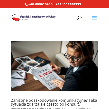
+48 600920920 | +49 1603388333
Zaniżone odszkodowanie komunikacyjne? Taka
sytuacja zdarza się często po konsult.
utworzone przez
ekspert
|
sty 23, 2026
|
kolizja w