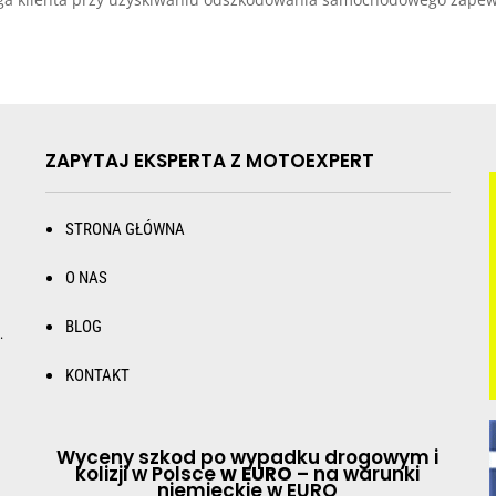
ZAPYTAJ EKSPERTA Z MOTOEXPERT
STRONA GŁÓWNA
O NAS
BLOG
.
KONTAKT
Wyceny szkod po wypadku drogowym i
kolizji w Polsce
w EURO
– na warunki
niemieckie w EURO