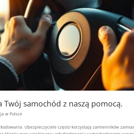
a Twój samochód z naszą pomocą.
zja w Polsce
odowania. Ubezpieczyciele często korzystają zamienników zamiast
a klienta przy uzyskiwaniu odszkodowania samochodowego zapewni