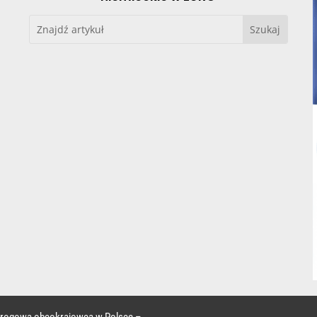
 drogowa obcokrajowca w Polsce –