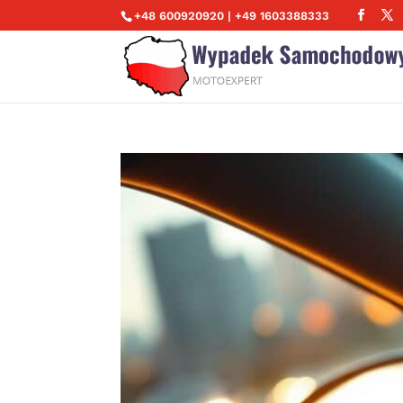
+48 600920920 | +49 1603388333