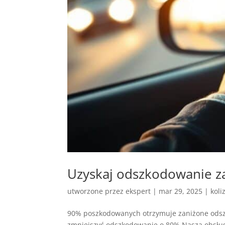
Uzyskaj odszkodowanie z
utworzone przez
ekspert
|
mar 29, 2025
|
koli
90% poszkodowanych otrzymuje zaniżone odszk
zmniejszyć odszkodowanie o 80%.Nasza obsług