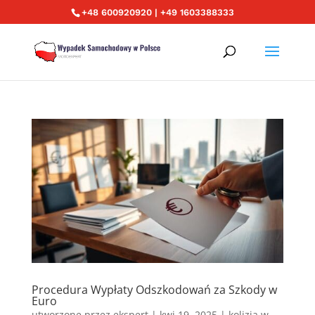
+48 600920920 | +49 1603388333
Procedura Wypłaty Odszkodowań za Szkody w
Euro
utworzone przez
ekspert
|
kwi 19, 2025
|
kolizja w