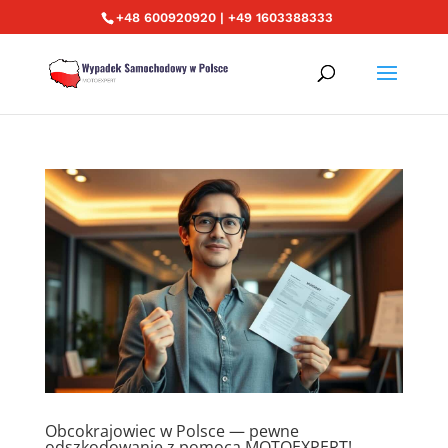
+48 600920920 | +49 1603388333
Obcokrajowiec w Polsce — pewne
odszkodowanie z pomocą MOTOEXPERT!