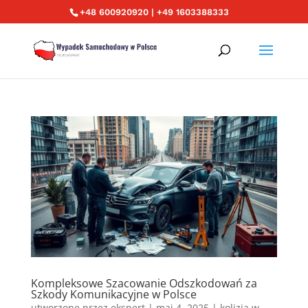
+48 600920920 | +49 1603388333
Kompleksowe Szacowanie Odszkodowań za
Szkody Komunikacyjne w Polsce
utworzone przez
ekspert
|
maj 4, 2025
|
kolizja w