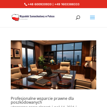
+48 600920920 | +49 1603388333
Profesjonalne wsparcie prawne dla
poszkodowanych
utworzone przez
ekspert
|
paź 14, 2024
|