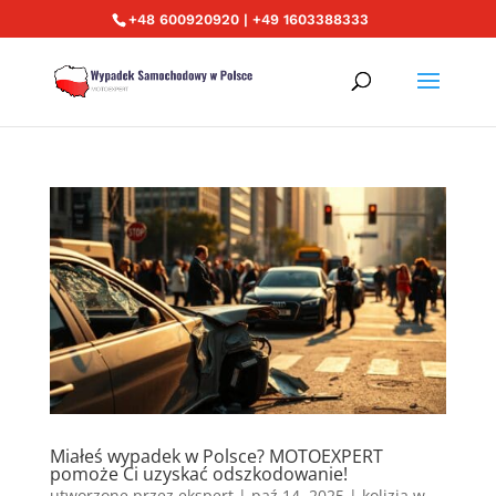
+48 600920920 | +49 1603388333
Miałeś wypadek w Polsce? MOTOEXPERT
pomoże Ci uzyskać odszkodowanie!
utworzone przez
ekspert
|
paź 14, 2025
|
kolizja w