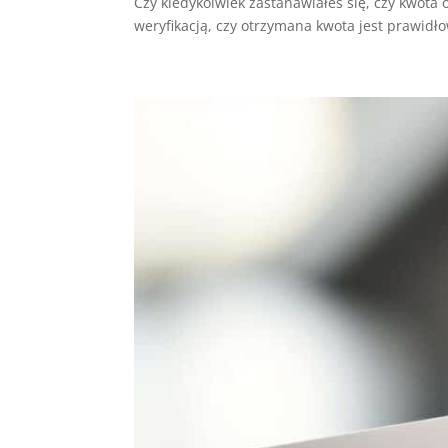
Czy kiedykolwiek zastanawiałeś się, czy kwot
weryfikacją, czy otrzymana kwota jest prawidło