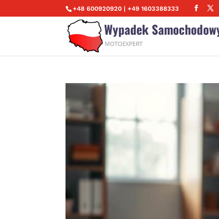
+48 600920920 | +49 1603388333