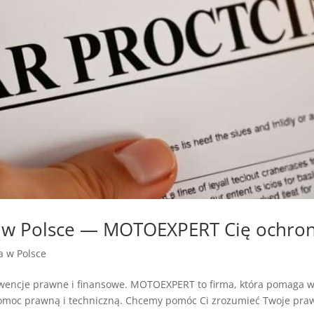
 w Polsce — MOTOEXPERT Cię ochron
ja w Polsce
encje prawne i finansowe. MOTOEXPERT to firma, która pomaga 
moc prawną i techniczną. Chcemy pomóc Ci zrozumieć Twoje prawa