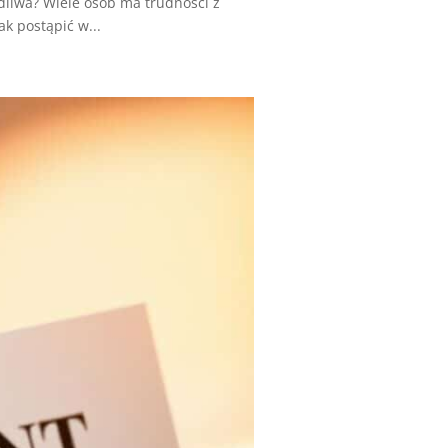
dliwa? Wiele osób ma trudności z
ak postąpić w...