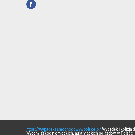
https://wypadeksamochodowywpolsce.pl/
Wypadek i kolizja
Wyceny szkod niemieckich, austryjackich pojazdow w Polsce 