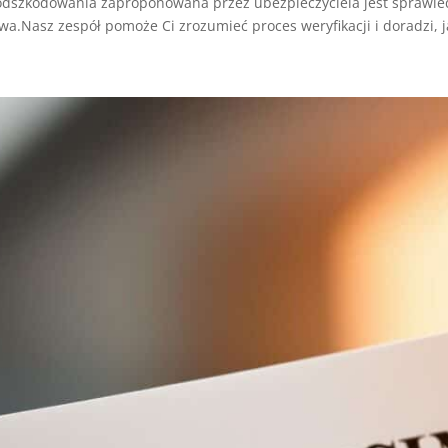
a odszkodowania zaproponowana przez ubezpieczyciela jest sprawie
wa.Nasz zespół pomoże Ci zrozumieć proces weryfikacji i doradzi, j