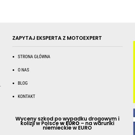
ZAPYTAJ EKSPERTA Z MOTOEXPERT
STRONA GŁÓWNA
O NAS
BLOG
.
KONTAKT
Wyceny szkod po wypadku drogowym i
kolizji w Polsce
w EURO
– na warunki
niemieckie w EURO