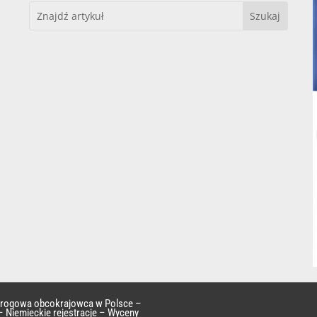
 drogowa obcokrajowca w Polsce –
– Niemieckie rejestracje – Wyceny