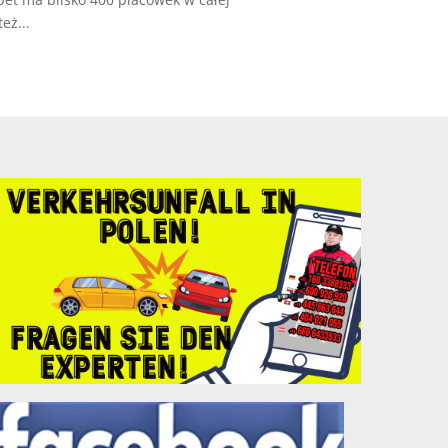
eż...