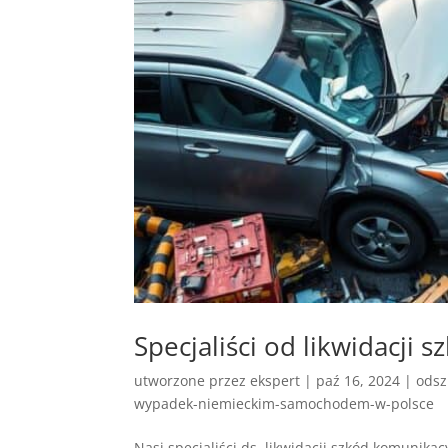
Specjaliści od likwidacji
utworzone przez
ekspert
|
paź 16, 2024
|
odsz
wypadek-niemieckim-samochodem-w-polsce
Nasi specjaliści ds. likwidacji szkód komunika