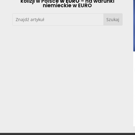
kolizji w Polsce
w EURO
– na warunki
niemieckie w EURO