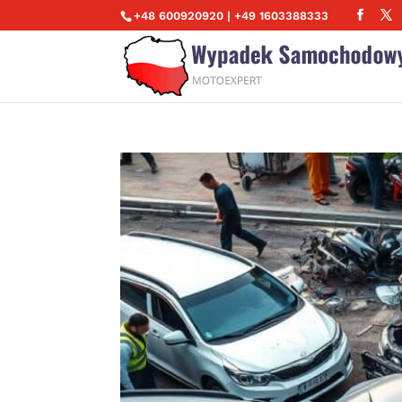
+48 600920920 | +49 1603388333