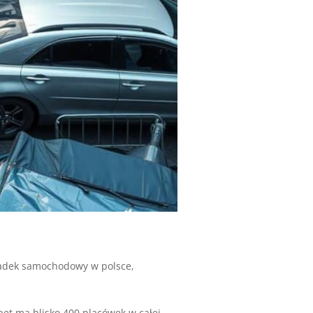
dek samochodowy w polsce
,
pet ma blisko 400 placówek w całej