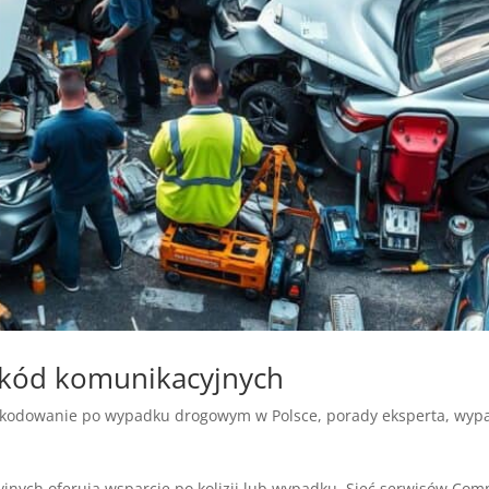
 szkód komunikacyjnych
kodowanie po wypadku drogowym w Polsce
,
porady eksperta
,
wypa
cyjnych oferują wsparcie po kolizji lub wypadku. Sieć serwisów Com