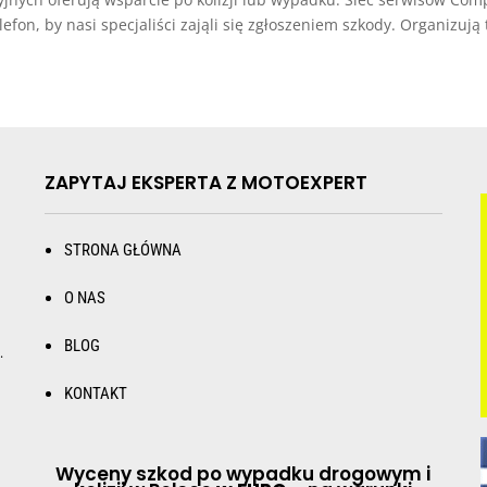
fon, by nasi specjaliści zająli się zgłoszeniem szkody. Organizują t
ZAPYTAJ EKSPERTA Z MOTOEXPERT
STRONA GŁÓWNA
O NAS
BLOG
.
KONTAKT
Wyceny szkod po wypadku drogowym i