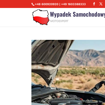
+48 600920920 | +49 1603388333