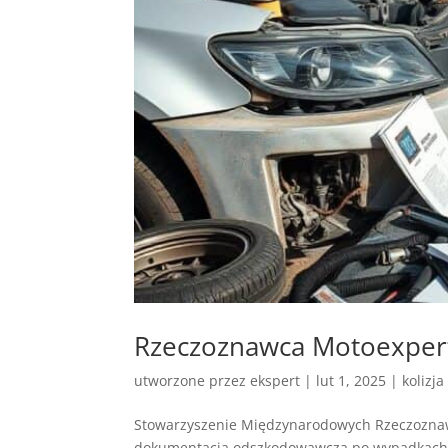
Rzeczoznawca Motoexpert
utworzone przez
ekspert
|
lut 1, 2025
|
kolizja
Stowarzyszenie Międzynarodowych Rzeczoznaw
dokumentacją odszkodowawczą po wypadkach dro