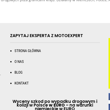
ZAPYTAJ EKSPERTA Z MOTOEXPERT
STRONA GŁÓWNA
O NAS
BLOG
.
KONTAKT
Wyceny szkod po wypadku drogowym i
kolizji w Polsce
w EURO
– na warunki
niemieckie w EURO