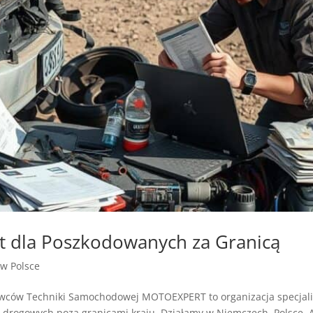
 dla Poszkodowanych za Granicą
 w Polsce
ców Techniki Samochodowej MOTOEXPERT to organizacja specjaliz
gowych poza granicami kraju. Działamy w Niemczech, Polsce, Aust