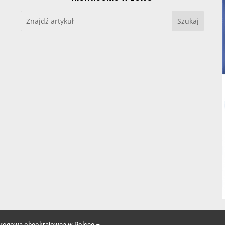
 drogowa obcokrajowca w Polsce –