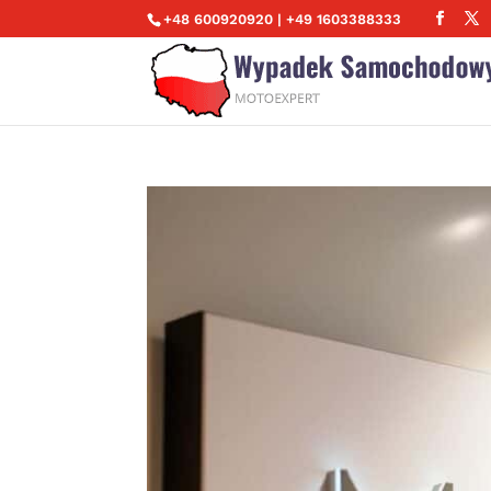
+48 600920920 | +49 1603388333