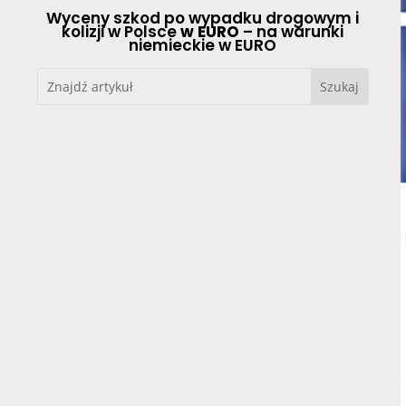
Wyceny szkod po wypadku drogowym i
kolizji w Polsce
w EURO
– na warunki
niemieckie w EURO