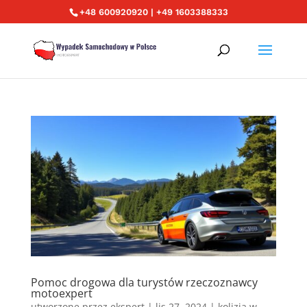
+48 600920920 | +49 1603388333
Pomoc drogowa dla turystów rzeczoznawcy
motoexpert
utworzone przez
ekspert
|
lis 27, 2024
|
kolizja w