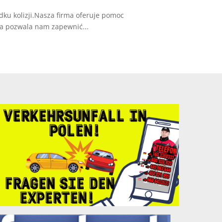
ku kolizji.Nasza firma oferuje pomoc
a pozwala nam zapewnić...