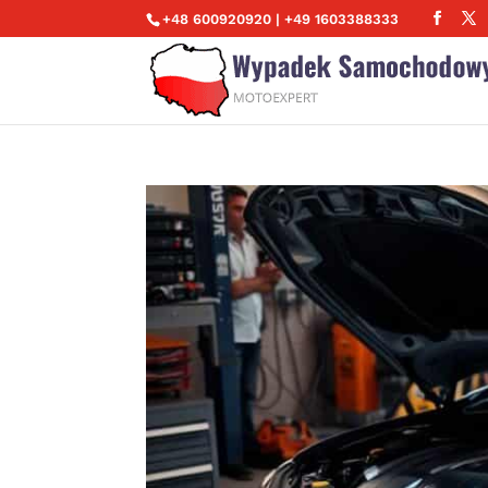
+48 600920920 | +49 1603388333