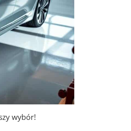
szy wybór!