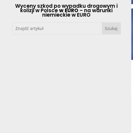
Wyceny szkod po wypadku drogowym i
kolizji w Polsce
w EURO
– na warunki
niemieckie w EURO