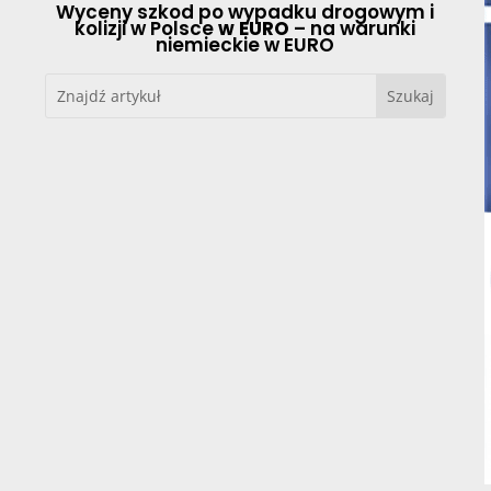
Wyceny szkod po wypadku drogowym i
kolizji w Polsce
w EURO
– na warunki
niemieckie w EURO