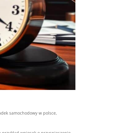
dek samochodowy w polsce
,
 przykład wniosek o przyspieszenie