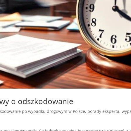
rawy o odszkodowanie
kodowanie po wypadku drogowym w Polsce
,
porady eksperta
,
wypa
a poszkodowanych. Są jednak sposoby, by sprawę przyspieszyć. Na