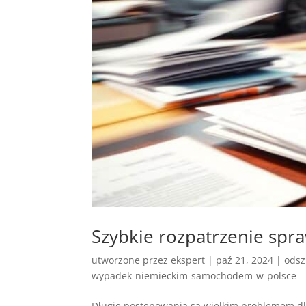
Szybkie rozpatrzenie sp
utworzone przez
ekspert
|
paź 21, 2024
|
odsz
wypadek-niemieckim-samochodem-w-polsce
Długie postępowania są wielkim problemem dl