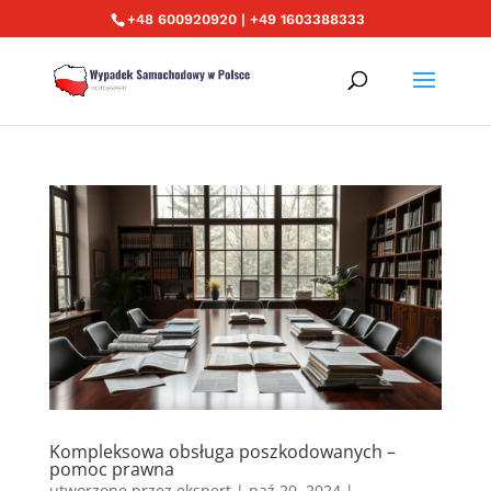
+48 600920920 | +49 1603388333
Kompleksowa obsługa poszkodowanych –
pomoc prawna
utworzone przez
ekspert
|
paź 20, 2024
|