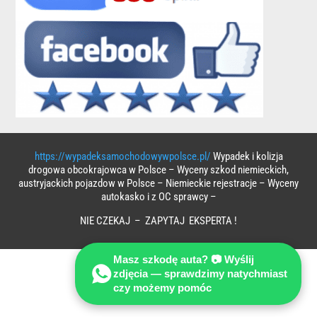
https://wypadeksamochodowywpolsce.pl/
Wypadek i kolizja
drogowa obcokrajowca w Polsce – Wyceny szkod niemieckich,
austryjackich pojazdow w Polsce – Niemieckie rejestracje – Wyceny
autokasko i z OC sprawcy –
NIE CZEKAJ – ZAPYTAJ EKSPERTA !
Masz szkodę auta? 📷 Wyślij
zdjęcia — sprawdzimy natychmiast
czy możemy pomóc