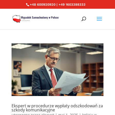
+48 600920920 | +49 1603388333
Ekspert w procedurze wypłaty odszkodowań za
szkody komunikacyjne
utworzone przez
ekspert
|
maj 1, 2025
|
kolizja w