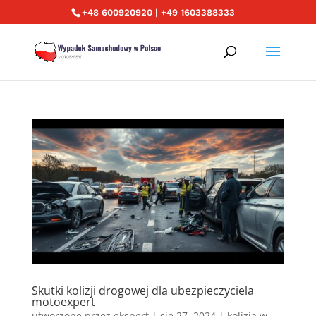
+48 600920920 | +49 1603388333
Skutki kolizji drogowej dla ubezpieczyciela
motoexpert
utworzone przez
ekspert
|
sie 27, 2024
|
kolizja w