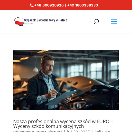
+48 600920920 | +49 1603388333
Nasza profesjonalna wycena szkód w EURO –
Wyceny szkód komunikacyjnych
utworzone przez
ekspert
|
lut 20, 2025
|
kolizja w