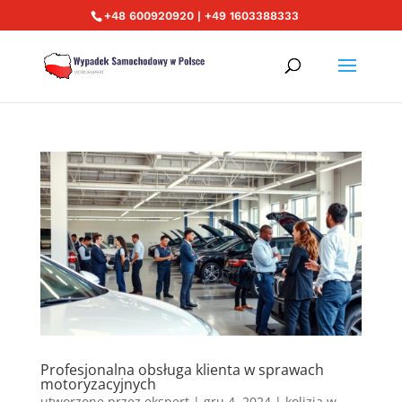
+48 600920920 | +49 1603388333
Profesjonalna obsługa klienta w sprawach
motoryzacyjnych
utworzone przez
ekspert
|
gru 4, 2024
|
kolizja w