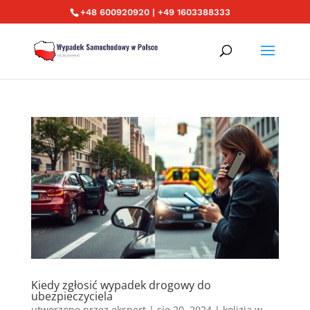
+48 600920920 | +49 1603388333
Kiedy zgłosić wypadek drogowy do
ubezpieczyciela
utworzone przez
ekspert
|
sie 20, 2024
|
kolizja w