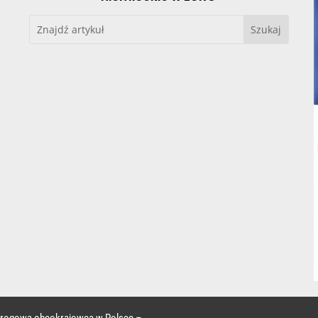
 drogowa obcokrajowca w Polsce –