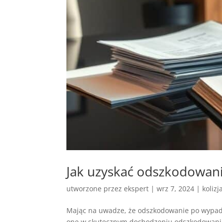
Jak uzyskać odszkodowa
utworzone przez
ekspert
|
wrz 7, 2024
|
kolizj
Mając na uwadze, że odszkodowanie po wypad
one w skutecznym dochodzeniu odszkodowania 