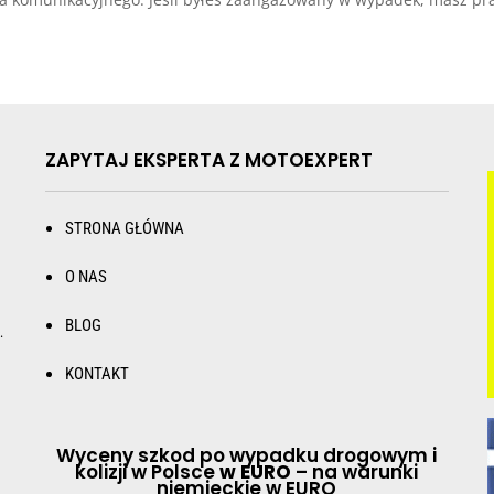
ZAPYTAJ EKSPERTA Z MOTOEXPERT
STRONA GŁÓWNA
O NAS
BLOG
.
KONTAKT
Wyceny szkod po wypadku drogowym i
kolizji w Polsce
w EURO
– na warunki
niemieckie w EURO