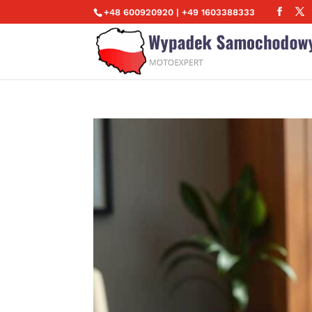
+48 600920920 | +49 1603388333