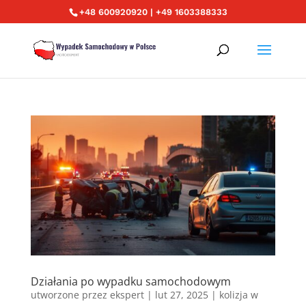
+48 600920920 | +49 1603388333
Działania po wypadku samochodowym
utworzone przez
ekspert
|
lut 27, 2025
|
kolizja w