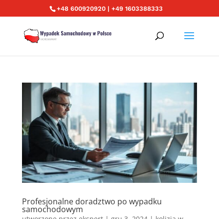
+48 600920920 | +49 1603388333
Profesjonalne doradztwo po wypadku
samochodowym
utworzone przez
ekspert
|
gru 3, 2024
|
kolizja w