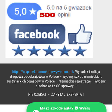
https://wypadeksamochodowywpolsce.pl/
Wypadek i kolizja
drogowa obcokrajowca w Polsce – Wyceny szkod niemieckich,
austryjackich pojazdow w Polsce – Niemieckie rejestracje – Wyceny
autokasko i z OC sprawcy –
NIE CZEKAJ – ZAPYTAJ EKSPERTA !
Masz szkodę auta? 📷 Wyślij