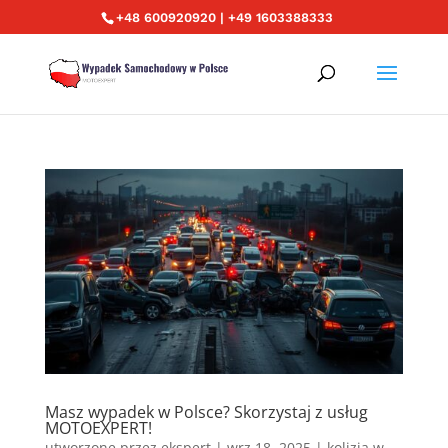
+48 600920920 | +49 1603388333
Masz wypadek w Polsce? Skorzystaj z usług
MOTOEXPERT!
utworzone przez
ekspert
|
wrz 18, 2025
|
kolizja w