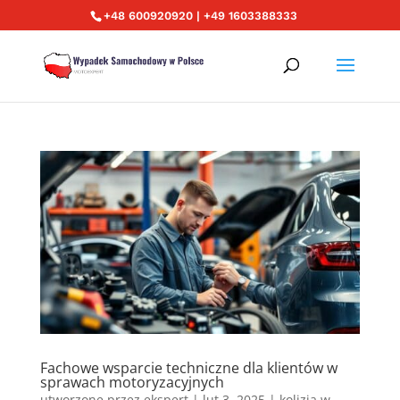
+48 600920920 | +49 1603388333
Fachowe wsparcie techniczne dla klientów w
sprawach motoryzacyjnych
utworzone przez
ekspert
|
lut 3, 2025
|
kolizja w